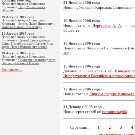
3 Января 2008 года
31 Января 2006 года
Новая публикация Станислава
Новая публикация Кирильца Станислава
Кирильца -
Пётр Михайлович
Пузанов
.
29 Августа 2007 года
19 Января 2006 года
Новая публикация Станислава
Кирильца -
Бекель Павел Яковлевич и
Новая статья о
Дерингере А. А.
— пред
сыновья Павел и Александр
.
общества.
21 Августа 2007 года
Новая публикация Станислава
Кирильца -
Первый председатель
18 Января 2006 года
Санкт-Петербургского Автомобиль-
клуба Павел Николаевич Беляев
.
Новая статья Люциюса Суславичюса (Ви
лет
.
19 Августа 2007 года
Новая публикация Станислава
Кирильца -
Cпортсмен и коммерсант
Эмиль Густавoвич Плюйм
.
15 Января 2006 года
Все новости...
Добавлена новая статья об
Император
Императорском Российском Автомобиль
12 Января 2006 года
Новая статья о
Личном шофере Император
31 Декабря 2005 года
Новая серия статей об
истории клуба
.
Страницы:
1
2
3
4
« предыдущая
|
следу