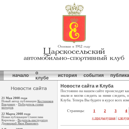
о
начало
история
события
публик
клубе
Новости сайта и Клуба
Постоянно на нашем сайте происходят ка
знали и могли следить за ними следить,
21 Мая 2008 года
Клуба. Теперь Вы будите в курсе всех из
Новый автор публикации
Костиников
Владимир
-
Победитель гонки
моторов
.
Страницы:
1
2
3
4
22 Марта 2008 года
Новая публикация Станислава
« предыдущая
|
следу
Кирильца -
Водитель-инструктор
Древицкий Яков Иванович
.