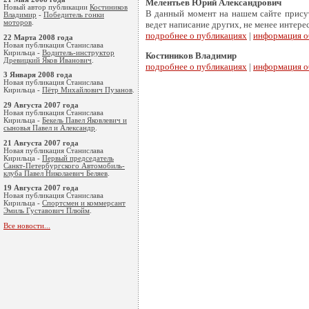
Мелентьев Юрий Александрович
Новый автор публикации
Костиников
В данный момент на нашем сайте присут
Владимир
-
Победитель гонки
моторов
.
ведет написание других, не менее интере
подробнее о публикациях
|
информация о
22 Марта 2008 года
Новая публикация Станислава
Кирильца -
Водитель-инструктор
Костиников Владимир
Древицкий Яков Иванович
.
подробнее о публикациях
|
информация о
3 Января 2008 года
Новая публикация Станислава
Кирильца -
Пётр Михайлович Пузанов
.
29 Августа 2007 года
Новая публикация Станислава
Кирильца -
Бекель Павел Яковлевич и
сыновья Павел и Александр
.
21 Августа 2007 года
Новая публикация Станислава
Кирильца -
Первый председатель
Санкт-Петербургского Автомобиль-
клуба Павел Николаевич Беляев
.
19 Августа 2007 года
Новая публикация Станислава
Кирильца -
Cпортсмен и коммерсант
Эмиль Густавoвич Плюйм
.
Все новости...