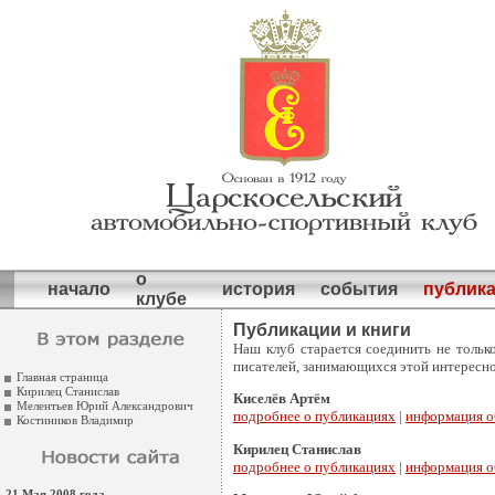
о
начало
история
события
публик
клубе
Публикации и книги
Наш клуб старается соединить не тольк
писателей, занимающихся этой интересно
Главная страница
Кирилец Станислав
Киселёв Артём
Мелентьев Юрий Александрович
подробнее о публикациях
|
информация о
Костиников Владимир
Кирилец Станислав
подробнее о публикациях
|
информация о
21 Мая 2008 года