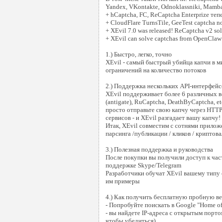
Yandex, VKontakte, Odnoklassniki, Mamba,
+ hCaptcha, FC, ReCaptcha Enterprize теп
+ CloudFlare TurnsTile, GeeTest captcha n
+ XEvil 7.0 was released! ReCaptcha v2 sol
+ XEvil can solve captchas from OpenClaw 
1.) Быстро, легко, точно
XEvil - самый быстрый убийца капчи в ми
ограничений на количество потоков
2.) Поддержка нескольких API-интерфейс
XEvil поддерживает более 6 различных вс
(antigate), RuCaptcha, DeathByCaptcha, et
просто отправьте свою капчу через HTTP
сервисов - и XEvil разгадает вашу капчу!
Итак, XEvil совместим с сотнями прилож
парсинга /публикации / кликов / криптовал
3.) Полезная поддержка и руководства
После покупки вы получили доступ к час
поддержке Skype/Telegram
Разработчики обучат XEvil вашему типу 
им примеры
4.) Как получить бесплатную пробную в
- Попробуйте поискать в Google "Home of
- вы найдете IP-адреса с открытым порто
чтобы убедиться)