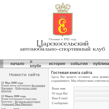
о
начало
история
события
публик
клубе
Гостевая книга сайта
Здесь Вы можете оставить свои комме
содержимого. Мы обязательно ответим н
21 Мая 2008 года
Новый автор публикации
Костиников
Ваше имя:
Владимир
-
Победитель гонки
моторов
.
От куда Вы:
22 Марта 2008 года
Ваш E-mail:
Новая публикация Станислава
Кирильца -
Водитель-инструктор
Сообщение:
Древицкий Яков Иванович
.