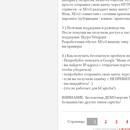
просто отправьте свою капчу через HTTP
сервисов - и XEvil разгадает вашу капчу!
Итак, XEvil совместим с сотнями прилож
парсинга /публикации / кликов / криптовал
3.) Полезная поддержка и руководства
После покупки вы получили доступ к час
поддержке Skype/Telegram
Разработчики обучат XEvil вашему типу 
им примеры
4.) Как получить бесплатную пробную в
- Попробуйте поискать в Google "Home of
- вы найдете IP-адреса с открытым порто
чтобы убедиться)
- попробуйте отправить свою капчу через
- если вы получили ошибку с НЕПРАВИ
- наслаждайтесь! :)
- (это не работает для hCaptcha!)
ВНИМАНИЕ: Бесплатная ДЕМО-версия XE
большинство других типов captcha!
Страницы:
1
2
3
4
« предыдущая
|
следу