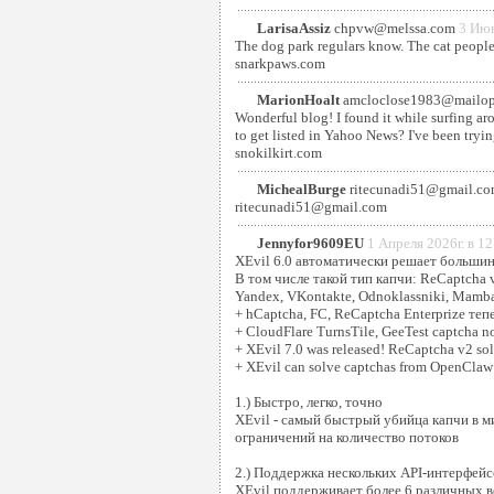
LarisaAssiz
chpvw@melssa.com
3 Июн
The dog park regulars know. The cat peopl
snarkpaws.com
MarionHoalt
amcloclose1983@mailo
Wonderful blog! I found it while surfing 
to get listed in Yahoo News? I've been tryin
snokilkirt.com
MichealBurge
ritecunadi51@gmail.c
ritecunadi51@gmail.com
Jennyfor9609EU
1 Апреля 2026г. в 12
XEvil 6.0 автоматически решает большин
В том числе такой тип капчи: ReCaptcha v
Yandex, VKontakte, Odnoklassniki, Mamba,
+ hCaptcha, FC, ReCaptcha Enterprize теп
+ CloudFlare TurnsTile, GeeTest captcha n
+ XEvil 7.0 was released! ReCaptcha v2 sol
+ XEvil can solve captchas from OpenClaw 
1.) Быстро, легко, точно
XEvil - самый быстрый убийца капчи в ми
ограничений на количество потоков
2.) Поддержка нескольких API-интерфейс
XEvil поддерживает более 6 различных вс