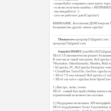
- попробуйте отправить свою капчу через
- если вы получили ошибку с НЕПРАВИ
- наслаждайтесь! :)
- (это не работает для hCaptcha!)
ВНИМАНИЕ: Бесплатная ДЕМО-версия XE
большинство других типов captcha!
Thomascow
epoqosip15@gmail.com
2
epoqosip15@gmail.com
Jennyfor5916EU
jesnsMot3025@gma
XEvil 5.0 автоматически решает большин
В том числе такой тип капчи: ReCaptcha v
VKontakte, Odnoklassniki, Mamba, Mail.ru
+ hCaptcha, FC, ReCaptcha Enterprize теп
+ CloudFlare TurnsTile, GeeTest captcha n
+ XEvil 7.0 was released! ReCaptcha v2 sol
+ XEvil can solve captchas from OpenClaw 
1.) Быстро, легко, точно
XEvil - самый быстрый убийца капчи в ми
ограничений на количество потоков
2.) Поддержка нескольких API-интерфейс
XEvil поддерживает более 6 различных вс
(antigate), rucaptcha, death-by-captcha, etc