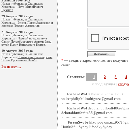
3 Января 2008 года
Новая публикация Станислава
Кирильца -
Пётр Михайлович
Пузанов
.
29 Августа 2007 года
Новая публикация Станислава
Кирильца -
Бекель Павел Яковлевич и
сыновья Павел и Александр
.
21 Августа 2007 года
Новая публикация Станислава
Кирильца -
Первый председатель
Санкт-Петербургского Автомобиль-
клуба Павел Николаевич Беляев
.
19 Августа 2007 года
Новая публикация Станислава
Кирильца -
Cпортсмен и коммерсант
*
— введите адрес, если хотите получить
Эмиль Густавoвич Плюйм
.
сайте.
Все новости...
Страницы:
1
2
3
4
« предыдущая
|
следу
RichardWof
8 Июля 2026г. в 06:13
walterphiliphillrodriguez@gmail.com
RichardWof
deborahbuffordt486@gma
deborahbuffordt486@gmail.com
TeresaSwobe
hixo.poq.om.ux.957@gm
HuifkfdfuuSyday IifoedkySyday