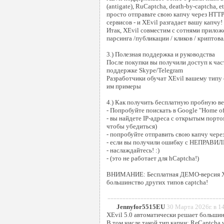
(antigate), RuCaptcha, death-by-captcha, et
просто отправьте свою капчу через HTTP
сервисов - и XEvil разгадает вашу капчу!
Итак, XEvil совместим с сотнями прилож
парсинга /публикации / кликов / криптовал
3.) Полезная поддержка и руководства
После покупки вы получили доступ к час
поддержке Skype/Telegram
Разработчики обучат XEvil вашему типу 
им примеры
4.) Как получить бесплатную пробную в
- Попробуйте поискать в Google "Home of
- вы найдете IP-адреса с открытым порто
чтобы убедиться)
- попробуйте отправить свою капчу через
- если вы получили ошибку с НЕПРАВИ
- наслаждайтесь! :)
- (это не работает для hCaptcha!)
ВНИМАНИЕ: Бесплатная ДЕМО-версия XE
большинство других типов captcha!
Jennyfor5515EU
30 Марта 2026г. в 1
XEvil 5.0 автоматически решает большин
В том числе такой тип капчи: ReCaptcha v