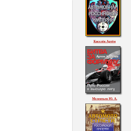
Киселёв Артём
Мелентьев Ю. А.