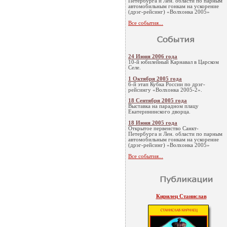
Петербурга и Лен. области по парным
автомобильным гонкам на ускорение
(дрэг-рейсинг) «Волхонка 2005»
Все события...
24 Июня 2006 года
10-й юбилейный Карнавал в Царском
Селе.
1 Октября 2005 года
6-й этап Кубка России по дрэг-
рейсингу «Волхонка 2005-2».
18 Сентября 2005 года
Выставка на парадном плацу
Екатерининского дворца.
18 Июня 2005 года
Открытое первенство Санкт-
Петербурга и Лен. области по парным
автомобильным гонкам на ускорение
(дрэг-рейсинг) «Волхонка 2005»
Все события...
Кирилец Станислав