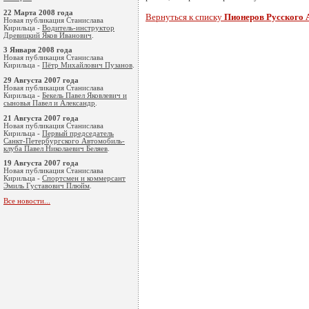
22 Марта 2008 года
Вернуться к списку
Пионеров Русского
Новая публикация Станислава
Кирильца -
Водитель-инструктор
Древицкий Яков Иванович
.
3 Января 2008 года
Новая публикация Станислава
Кирильца -
Пётр Михайлович Пузанов
.
29 Августа 2007 года
Новая публикация Станислава
Кирильца -
Бекель Павел Яковлевич и
сыновья Павел и Александр
.
21 Августа 2007 года
Новая публикация Станислава
Кирильца -
Первый председатель
Санкт-Петербургского Автомобиль-
клуба Павел Николаевич Беляев
.
19 Августа 2007 года
Новая публикация Станислава
Кирильца -
Cпортсмен и коммерсант
Эмиль Густавoвич Плюйм
.
Все новости...