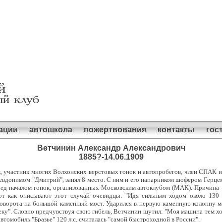
ации
автошкола
пожертвования
контакты
гос
Ветчинин Александр Александрович
1885?-14.06.1909
 участник многих Волхонских верстовых гонок и автопробегов, член СПАК и РА
евдонимом "Дмитрий", занял 8 место. С ним и его напарником шофером Герце
ед началом гонок, организованных Московским автоклубом (МАК). Причина -
от как описывают этот случай очевидцы: "Идя сильным ходом около 130 
поворота на большой каменный мост. Ударился в первую каменную колонну м
 реку". Словно предчувствуя свою гибель, Ветчинин шутил: "Моя машина тем хо
автомобиль "Бразье" 120 л.с. считалась "самой быстроходной в России".