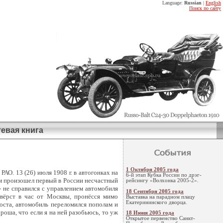
Language:
Russian
|
English
Поиск по сайту
тевая книга
1 Октября 2005 года
О. 13 (26) июля 1908 г. в автогонках на
6-й этап Кубка России по дрэг-
м произошел первый в России несчастный
рейсингу «Волхонка 2005-2».
 не справился с управлением автомобиля
18 Сентября 2005 года
вёрст в час от Москвы, пронёсся мимо
Выставка на парадном плацу
Екатерининского дворца.
оста, автомобиль переломился пополам и
роша, что если я на ней разобьюсь, то уж
18 Июня 2005 года
Открытое первенство Санкт-