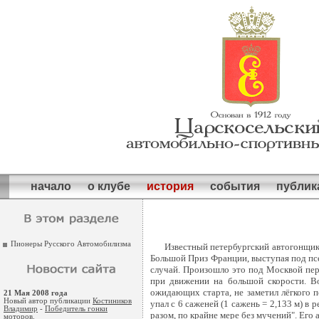
начало
о клубе
история
события
публик
Пионеры Русского Автомобилизма
Известный петербургский автогонщик,
Большой Приз Франции, выступая под пс
случай. Произошло это под Москвой пер
при движении на большой скорости. В
ожидающих старта, не заметил лёгкого 
21 Мая 2008 года
Новый автор публикации
Костиников
упал с 6 саженей (1 сажень = 2,133 м) в
Владимир
-
Победитель гонки
разом, по крайне мере без мучений". Его 
моторов
.