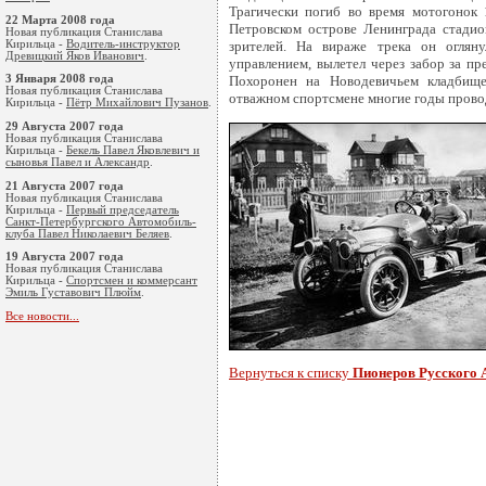
Трагически погиб во время мотогонок 1
22 Марта 2008 года
Петровском острове Ленинграда стадион
Новая публикация Станислава
Кирильца -
Водитель-инструктор
зрителей. На вираже трека он огляну
Древицкий Яков Иванович
.
управлением, вылетел через забор за пр
3 Января 2008 года
Похоронен на Новодевичьем кладбище
Новая публикация Станислава
отважном спортсмене многие годы провод
Кирильца -
Пётр Михайлович Пузанов
.
29 Августа 2007 года
Новая публикация Станислава
Кирильца -
Бекель Павел Яковлевич и
сыновья Павел и Александр
.
21 Августа 2007 года
Новая публикация Станислава
Кирильца -
Первый председатель
Санкт-Петербургского Автомобиль-
клуба Павел Николаевич Беляев
.
19 Августа 2007 года
Новая публикация Станислава
Кирильца -
Cпортсмен и коммерсант
Эмиль Густавoвич Плюйм
.
Все новости...
Вернуться к списку
Пионеров Русского