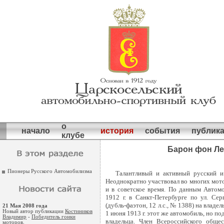
о
начало
история
события
публик
клубе
Барон фон Ле
Пионеры Русского Автомобилизма
Талантливый и активный русский и
Неоднократно участвовал во многих мото
и в советское время. По данным Автом
1912 г. в Санкт-Петербурге по ул. Сер
(дубль-фаэтон, 12 л.с., № 1388) на влад
21 Мая 2008 года
Новый автор публикации
Костиников
1 июня 1913 г. этот же автомобиль, но п
Владимир
-
Победитель гонки
владельца. Член Всероссийского общес
моторов
.