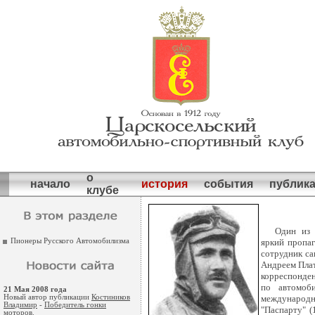
о
начало
история
события
публик
клубе
Один из 
Пионеры Русского Автомобилизма
яркий пропаг
сотрудник са
Андреем Плат
корреспонден
по автомоб
21 Мая 2008 года
Новый автор публикации
Костиников
международн
Владимир
-
Победитель гонки
"Паспарту" (
моторов
.