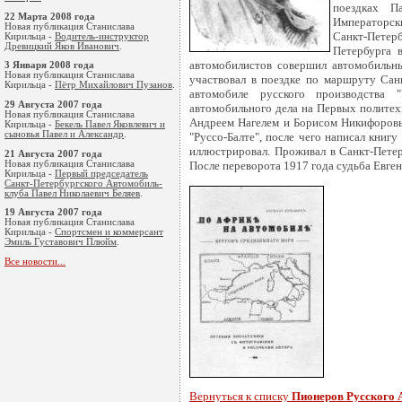
поездках П
22 Марта 2008 года
Императорски
Новая публикация Станислава
Санкт-Петер
Кирильца -
Водитель-инструктор
Древицкий Яков Иванович
.
Петербурга 
автомобилистов совершил автомобильн
3 Января 2008 года
Новая публикация Станислава
участвовал в поездке по маршруту Сан
Кирильца -
Пётр Михайлович Пузанов
.
автомобиле русского производства 
29 Августа 2007 года
автомобильного дела на Первых политехн
Новая публикация Станислава
Андреем Нагелем и Борисом Никифоров
Кирильца -
Бекель Павел Яковлевич и
сыновья Павел и Александр
.
"Руссо-Балте", после чего написал книгу
иллюстрировал. Проживал в Санкт-Петер
21 Августа 2007 года
Новая публикация Станислава
После переворота 1917 года судьба Евге
Кирильца -
Первый председатель
Санкт-Петербургского Автомобиль-
клуба Павел Николаевич Беляев
.
19 Августа 2007 года
Новая публикация Станислава
Кирильца -
Cпортсмен и коммерсант
Эмиль Густавoвич Плюйм
.
Все новости...
Вернуться к списку
Пионеров Русского