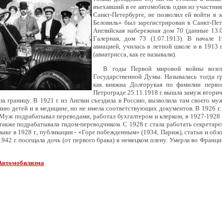
въехавший в ее автомобиль один из участник
Санкт-Петербурге, не позволил ей войти в 
Беловиль» был зарегистрирован в Санкт-Пе
Английская набережная дом 70 (данные 13.0
Галерная, дом 73 (1.07.1913). В начале 
авиацией, училась в летной школе и в 1913 
(авиатрисса, как ее называли).
В годы Первой мировой войны возгл
Государственной Думы. Называлась тогда г
как княжна Долгорукая по фамилии перво
Петрограде 25.11.1918 г. вышла замуж втори
за границу. В 1921 г. из Англии съездила в Россию, вызволила там своего му
ию детей и в медицине, но не имела соответствующих документов. В 1926 г.
 Муж подрабатывал переводами, работал бухгалтером и клерком, в 1927-1928
также подрабатывала гидом-переводчиком. С 1928 г. стала работать секретаре
зыке в 1928 г., публикации - «Горе побежденным» (1934, Париж), статьи и об
942 г. посещала дочь (от первого брака) в немецком плену. Умерла во Франц
 Автомобилизма