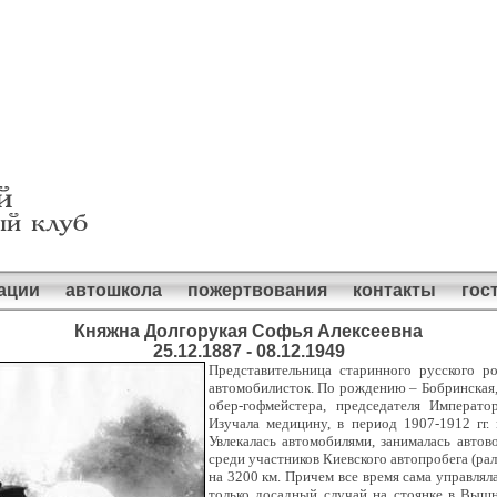
ации
автошкола
пожертвования
контакты
гос
Княжна Долгорукая Софья Алексеевна
25.12.1887 - 08.12.1949
Представительница старинного русского р
автомобилисток. По рождению – Бобринская, 
обер-гофмейстера, председателя Императо
Изучала медицину, в период 1907-1912 гг.
Увлекалась автомобилями, занималась авто
среди участников Киевского автопробега (ра
на 3200 км. Причем все время сама управлял
только досадный случай на стоянке в Вышн