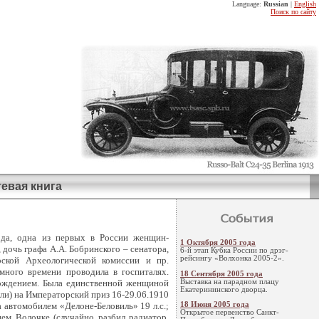
Language:
Russian
|
English
Поиск по сайту
тевая книга
ода, одна из первых в России женщин-
1 Октября 2005 года
дочь графа А.А. Бобринского – сенатора,
6-й этап Кубка России по дрэг-
рейсингу «Волхонка 2005-2».
рской Археологической комиссии и пр.
 много времени проводила в госпиталях.
18 Сентября 2005 года
Выставка на парадном плацу
вождением. Была единственной женщиной
Екатерининского дворца.
лли) на Императорский приз 16-29.06.1910
а автомобилем «Делоне-Беловиль» 19 л.с.;
18 Июня 2005 года
Открытое первенство Санкт-
ем Волочке (случайно разбил радиатор,