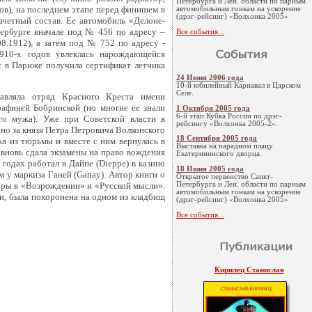
Петербурга и Лен. области по парным
ов), на последнем этапе перед финишем в
автомобильным гонкам на ускорение
(дрэг-рейсинг) «Волхонка 2005»
зачетный состав. Ее автомобиль «Делоне-
тербурге вначале под № 456 по адресу –
Все события...
8.1912), а затем под № 752 по адресу -
1910-х годов увлеклась нарождающейся
г. в Париже получила сертификат летчика
24 Июня 2006 года
10-й юбилейный Карнавал в Царском
Селе.
авляла отряд Красного Креста имени
рафиней Бобринской (но многие ее знали
1 Октября 2005 года
6-й этап Кубка России по дрэг-
го мужа). Уже при Советской власти в
рейсингу «Волхонка 2005-2».
чно за князя Петра Петровича Волконского
18 Сентября 2005 года
жа из тюрьмы и вместе с ним вернулась в
Выставка на парадном плацу
 вновь сдала экзамены на право вождения
Екатерининского дворца.
годах работал в Дайпе (Dieppe) в казино
18 Июня 2005 года
м у маркиза Ганей (Ganay). Автор книги о
Открытое первенство Санкт-
Петербурга и Лен. области по парным
зоры в «Возрождении» и «Русской мысли».
автомобильным гонкам на ускорение
ии, была похоронена на одном из кладбищ
(дрэг-рейсинг) «Волхонка 2005»
Все события...
Кирилец Станислав