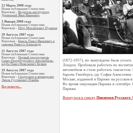
22 Марта 2008 года
Новая публикация Станислава
Кирильца -
Водитель-инструктор
Древицкий Яков Иванович
.
3 Января 2008 года
Новая публикация Станислава
Кирильца -
Пётр Михайлович Пузанов
.
29 Августа 2007 года
Новая публикация Станислава
Кирильца -
Бекель Павел Яковлевич и
сыновья Павел и Александр
.
21 Августа 2007 года
Новая публикация Станислава
Кирильца -
Первый председатель
(1872-1957), но вынуждена была уехать 
Санкт-Петербургского Автомобиль-
клуба Павел Николаевич Беляев
.
Лондон. Пробовала работать по воспитан
автомобиля и стала работать таксистом.
19 Августа 2007 года
Новая публикация Станислава
барона Гинзберга, где Софья Алексеевна 
Кирильца -
Cпортсмен и коммерсант
Москве, изданной в Париже на русском я
Эмиль Густавoвич Плюйм
.
Во время оккупации Парижа в сентябре 1
Все новости...
Парижа.
Вернуться к списку
Пионеров Русского