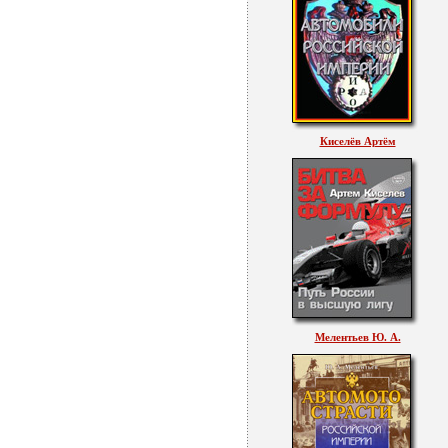
Киселёв Артём
Мелентьев Ю. А.