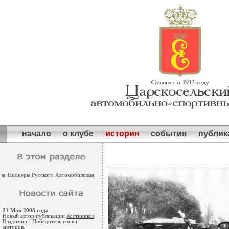
начало
о клубе
история
события
публик
Пионеры Русского Автомобилизма
21 Мая 2008 года
Новый автор публикации
Костиников
Владимир
-
Победитель гонки
моторов
.